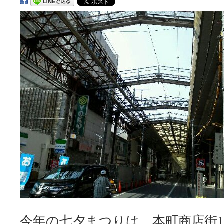
キ
ッ
プ
今年の七夕まつりは、本町商店街