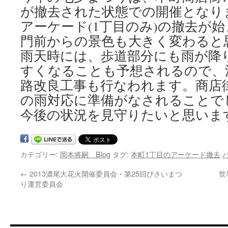
が撤去された状態での開催となり
アーケード(1丁目のみ)の撤去が
門前からの景色も大きく変わると
雨天時には、歩道部分にも雨が降
すくなることも予想されるので、
路改良工事も行なわれます。商店
の雨対応に準備がなされることで
今後の状況を見守りたいと思いま
カテゴリー:
岡本将嗣 Blog
タグ:
本町1丁目のアーケード撤去
←
2013濃尾大花火開催委員会・第25回びさいまつ
世
り運営委員会