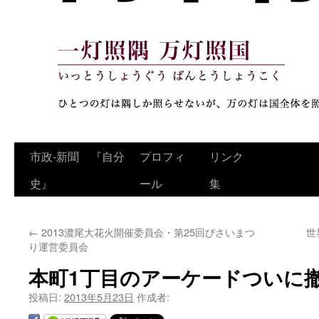
コ
市政‐新聞 『自分
プロフィ
リンク
ン
史』
ール
集
テ
←
2013濃尾大花火開催委員会・第25回びさいまつ
世
ン
り運営委員会
ツ
本町1丁目のアーケードついに
へ
投稿日:
2013年5月23日
作成者:
ス