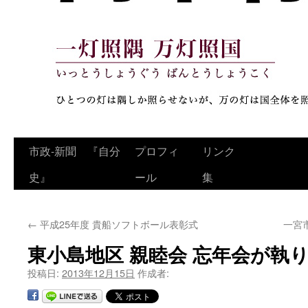
コ
市政‐新聞 『自分
プロフィ
リンク
ン
史』
ール
集
テ
←
平成25年度 貴船ソフトボール表彰式
一宮
ン
東小島地区 親睦会 忘年会が執
ツ
投稿日:
2013年12月15日
作成者:
へ
ス