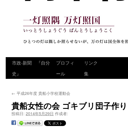
コ
市政‐新聞 『自分
プロフィ
リンク
ン
史』
ール
集
テ
←
平成26年度 貴船小学校運動会
ン
貴船女性の会 ゴキブリ団子作り
ツ
投稿日:
2014年5月29日
作成者:
へ
ス