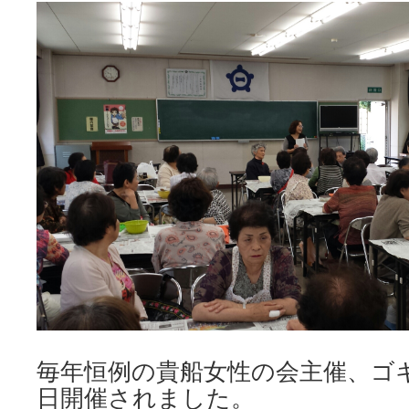
キ
ッ
プ
毎年恒例の貴船女性の会主催、ゴ
日開催されました。