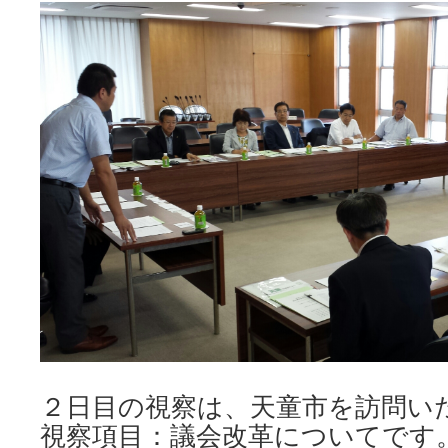
キ
ッ
プ
２日目の視察は、天童市を訪問い
視察項目：議会改革についてです