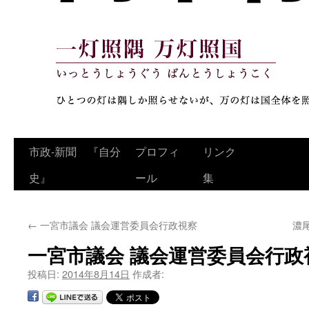
コ
市政‐新聞 『自分
プロフィ
リンク
ン
史』
ール
集
テ
←
一宮市議会 議会運営委員会行政視察
濃
ン
一宮市議会 議会運営委員会行政
ツ
投稿日:
2014年8月14日
作成者:
へ
ス