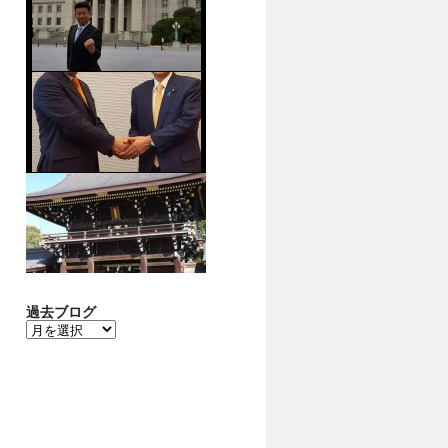
過去ブログ
過
去
ブ
ロ
グ