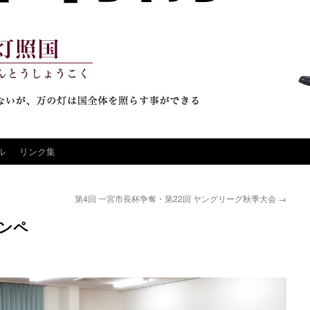
ル
リンク集
第4回 一宮市長杯争奪・第22回 ヤングリーグ秋季大会
→
コンペ