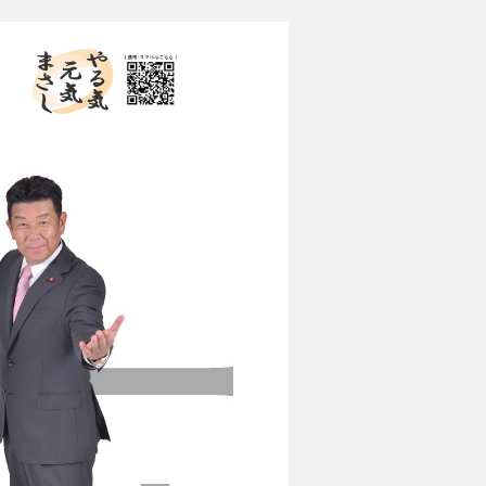
やる気 元気 まさし