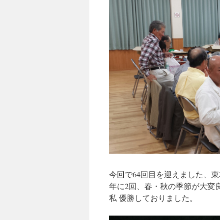
キ
ッ
プ
今回で64回目を迎えました、
年に2回、春・秋の季節が大変
私 優勝しておりました。