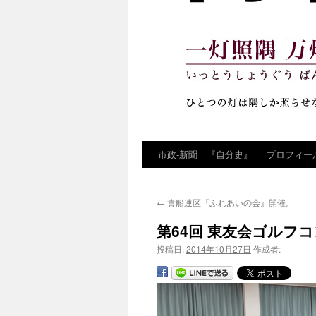
市政‐新聞 『自分史』
プロフィー
コ
ン
←
貴船連区『ふれあいの会』開催。
テ
第64回 東友会ゴルフ
ン
投稿日:
2014年10月27日
作成者:
ツ
へ
ス