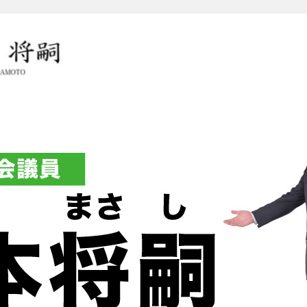
岡本将嗣（おかもとまさし）オ
グ