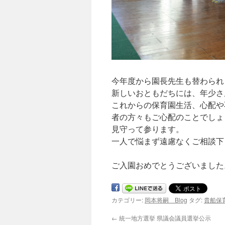
今年度から園長先生も替わられ
新しいおともだちには、年少さ
これからの保育園生活、心配や
者の方々もご心配のことでしょ
見守って参ります。
一人で悩まず遠慮なくご相談下
ご入園おめでとうございました
カテゴリー:
岡本将嗣 Blog
タグ:
貴船保
←
統一地方選挙 県議会議員選挙公示