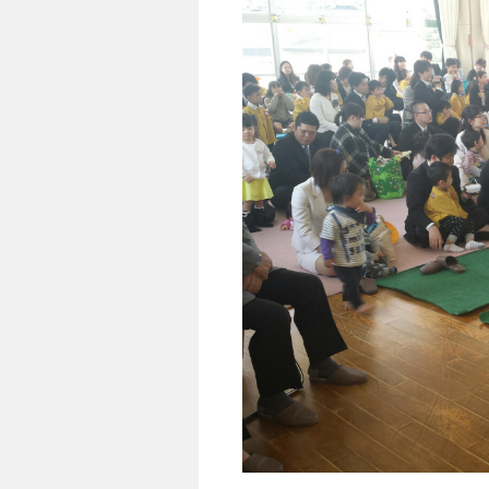
キ
ッ
プ