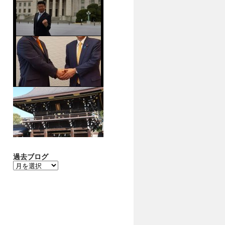
過去ブログ
過
去
ブ
ロ
グ