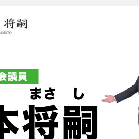
岡本将嗣（おかもとまさし）オ
グ