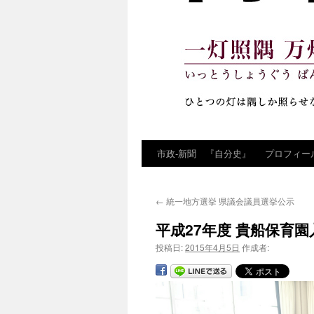
市政‐新聞 『自分史』
プロフィー
コ
ン
←
統一地方選挙 県議会議員選挙公示
テ
平成27年度 貴船保育園
ン
投稿日:
2015年4月5日
作成者:
ツ
へ
ス