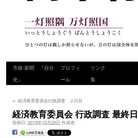
コ
市政‐新聞 『自分
プロフィ
リンク
ン
史』
ール
集
テ
←
経済教育委員会行政調査 ２日目
ン
経済教育委員会 行政調査 最終日
ツ
投稿日:
2015年10月29日
作成者:
へ
ス