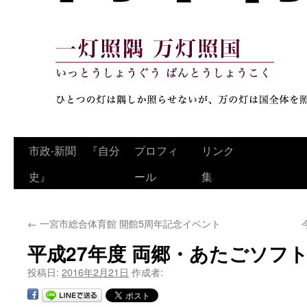
コ
市政‐新聞 『自分
プロフィ
リンク
ン
史』
ール
集
テ
←
一宮市総合体育館 開館5周年記念イベント
ン
平成27年度 両郷・あたごソフ
ツ
投稿日:
2016年2月21日
作成者:
へ
ス