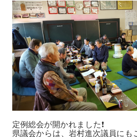
キ
ッ
プ
定例総会が開かれました❗
県議会からは、岩村進次議員にも