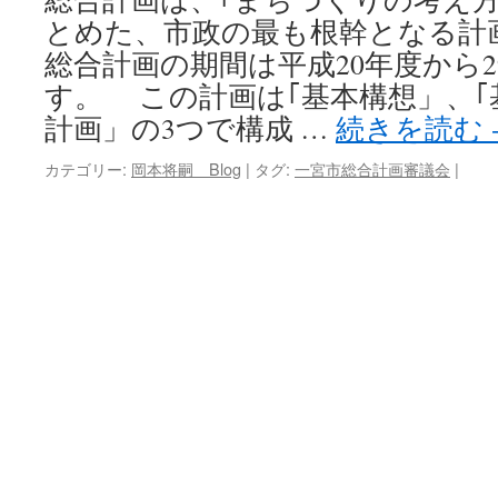
とめた、市政の最も根幹となる計画
キ
総合計画の期間は平成20年度から2
ッ
す。 この計画は｢基本構想」、｢
計画」の3つで構成 …
続きを読む
プ
カテゴリー:
岡本将嗣 Blog
|
タグ:
一宮市総合計画審議会
|