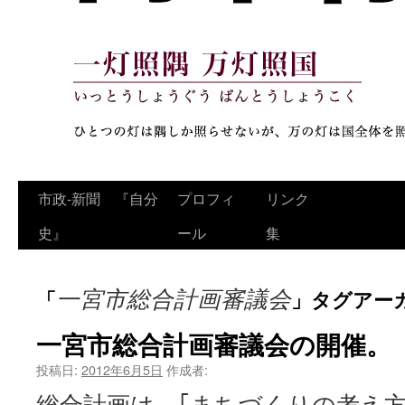
コ
市政‐新聞 『自分
プロフィ
リンク
ン
史』
ール
集
テ
一宮市総合計画審議会
「
」タグアー
ン
ツ
一宮市総合計画審議会の開催。
へ
投稿日:
2012年6月5日
作成者:
総合計画は、｢まちづくりの考え
ス