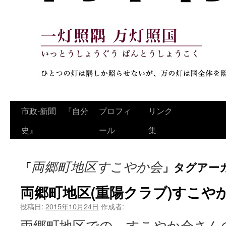
コ
市政‐新聞 『自分
プロフィ
リンク
ン
史』
ール
集
テ
両郷町地区すこやか会
「
」タグアー
ン
ツ
両郷町地区(重陽クラブ)すこや
へ
投稿日:
2015年10月24日
作成者:
両郷町地区での、すこやか会さんの
ス