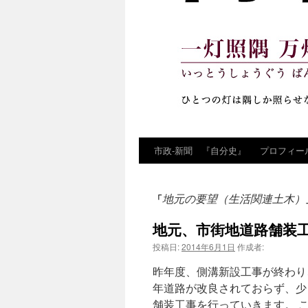
市政‐新聞 『自分史』
プロフィー
コ
ン
地元の要望（生活関連土木）
「
テ
地元、市街地道路舗装
ン
投稿日:
2014年6月1日
作成者:
ツ
昨年度、側溝新設工事が終わり
へ
年道路が改良されておらず、少
舗装工事を行っていきます。 
ス