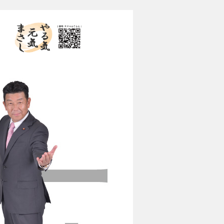
やる気 元気 まさし