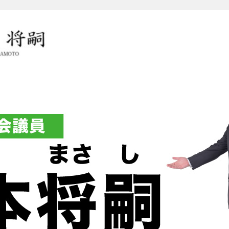
岡本将嗣（おかもとまさし）オ
グ