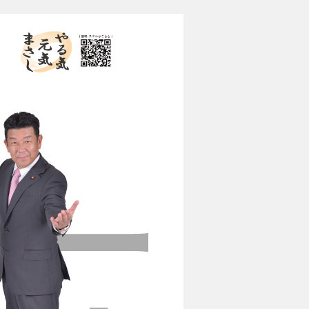
やる気 元気 まさし