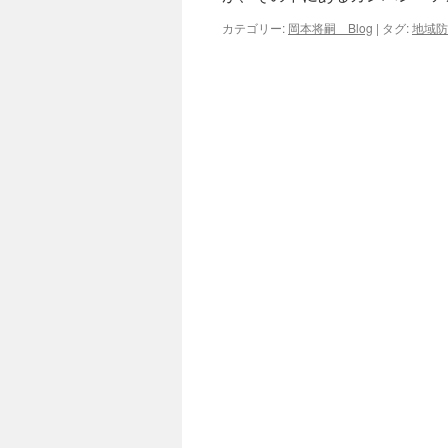
カテゴリー:
岡本将嗣 Blog
|
タグ:
地域防
キ
ッ
プ