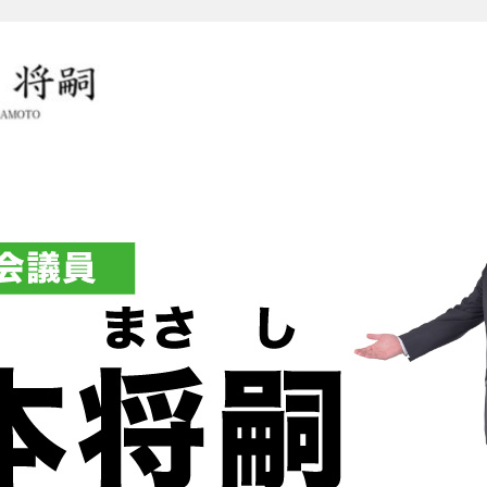
岡本将嗣（おかもとまさし）オ
グ