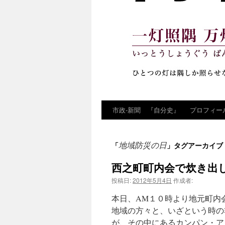
市政‐新聞 『自分史』
プロフィー
コ
ン
地域防災の日
「
」タグアーカイブ
テ
西之町町内会で炊き出
ン
投稿日:
2012年5月4日
作成者:
ツ
本日、AM１０時より地元町内
へ
地域の方々と、いざという時の
が、その中にあるカンパン・ア
ス