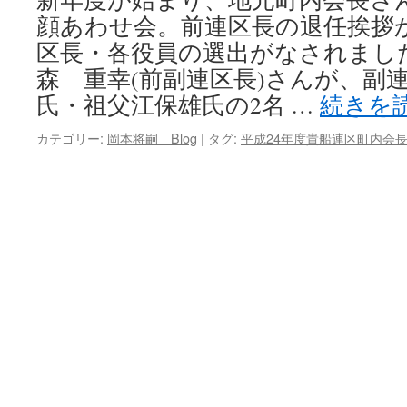
顔あわせ会。前連区長の退任挨拶
キ
区長・各役員の選出がなされまし
ッ
森 重幸(前副連区長)さんが、副
氏・祖父江保雄氏の2名 …
続きを
プ
カテゴリー:
岡本将嗣 Blog
|
タグ:
平成24年度貴船連区町内会