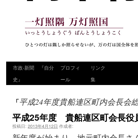
コ
市政‐新聞 『自分
プロフィ
リンク
ン
史』
ール
集
テ
平成24年度貴船連区町内会長会
「
ン
ツ
平成25年度 貴船連区町会長役
へ
投稿日:
2013年4月12日
作成者:
新年度が始まり、地元町内会長さん
ス