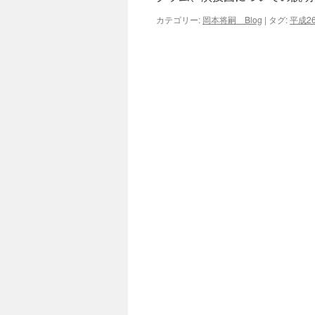
カテゴリー:
岡本将嗣 Blog
|
タグ:
平成2
キ
ッ
プ