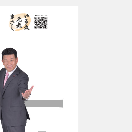
やる気 元気 まさし