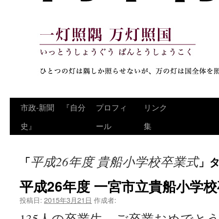
コ
市政‐新聞 『自分
プロフィ
リンク
ン
史』
ール
集
テ
平成26年度 貴船小学校卒業式
「
」
ン
ツ
平成26年度 一宮市立貴船小学
へ
投稿日:
2015年3月21日
作成者:
135人の卒業生、ご卒業おめでと
ス