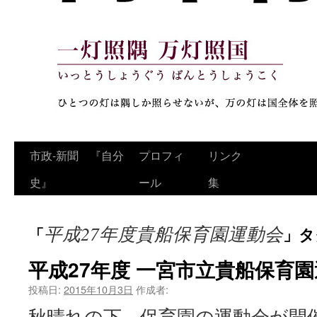
コ
市政‐新聞 『自分
プロフィ
リンク
ン
史』
ール
集
テ
平成27年度貴船保育園運動会
「
」タ
ン
ツ
平成27年度 一宮市立貴船保育
へ
投稿日:
2015年10月3日
作成者:
秋晴れの下、保育園の運動会が開
ス