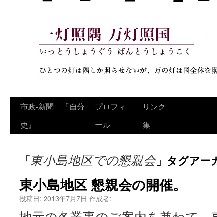
コ
市政‐新聞 『自分
プロフィ
リンク
ン
史』
ール
集
テ
東小島地区での懇親会
「
」タグアー
ン
ツ
東小島地区 懇親会の開催。
へ
投稿日:
2013年7月7日
作成者:
地元の各業事のご案内を兼ねて、
ス