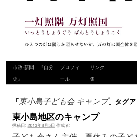
コ
市政‐新聞 『自分
プロフィ
リンク
ン
史』
ール
集
テ
東小島子ども会 キャンプ
「
」タグア
ン
ツ
東小島地区のキャンプ
へ
投稿日:
2013年8月5日
作成者:
子ども会さん主催、夏休みの子ど
ス