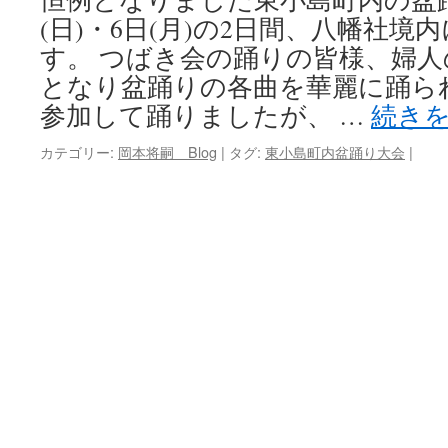
(日)・6日(月)の2日間、八幡社
キ
す。 つばき会の踊りの皆様、婦
ッ
となり盆踊りの各曲を華麗に踊ら
参加して踊りましたが、 …
続き
プ
カテゴリー:
岡本将嗣 Blog
|
タグ:
東小島町内盆踊り大会
|