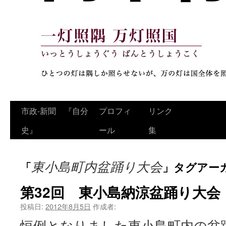
コ
市政‐新聞 『自分
プロフィ
リンク
ン
史』
ール
集
テ
東小島町内盆踊り大会
「
」タグアー
ン
ツ
第32回 東小島納涼盆踊り大会
へ
投稿日:
2012年8月5日
作成者:
恒例となりました東小島町内の盆踊
ス