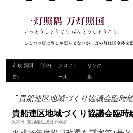
コ
市政‐新聞 『自分
プロフィ
リンク
ン
史』
ール
集
テ
貴船連区地域づくり協議会臨時
「
ン
ツ
貴船連区地域づくり協議会臨時
へ
投稿日:
2014年6月5日
作成者:
平成26年度役員改選を議案第1号
ス