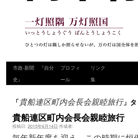
コ
市政‐新聞 『自分
プロフィ
リンク
ン
史』
ール
集
テ
貴船連区町内会長会親睦旅行
「
」タ
ン
ツ
貴船連区町内会長会親睦旅行
へ
投稿日:
2015年6月14日
作成者:
毎年新年度を迎え、この時期に恒
ス