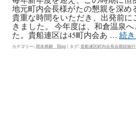
地元町内会長様がたの懇親を深め
キ
貴重な時間をいただき、出発前に
ッ
きました。 今年度は、和倉温泉
た。貴船連区は45町内会あ …
続
プ
カテゴリー:
岡本将嗣 Blog
|
タグ:
貴船連区町内会長会親睦旅行