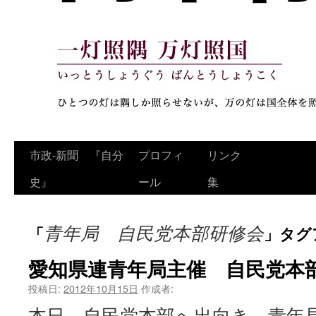
コ
市政‐新聞 『自分
プロフィ
リンク
ン
史』
ール
集
テ
青年局 自民党本部研修会
「
」タグ
ン
ツ
愛知県連青年局主催 自民党本
へ
投稿日:
2012年10月15日
作成者:
本日、自民党本部へ出向き、青年
ス