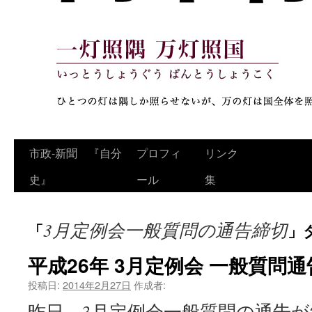
コ
市政‐新聞 『自分
プロフィ
リンク
ン
史』
ール
集
テ
3月定例会一般質問の通告締切
「
」
ン
ツ
平成26年 3月定例会 一般質問
へ
投稿日:
2014年2月27日
作成者:
昨日、3月定例会一般質問の通告
ス