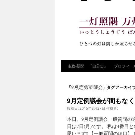
市政‐新聞 『自分史』
プロフィー
コ
ン
9月定例市議会
「
」タグアーカイ
テ
9月定例議会が間もな
ン
投稿日:
2015年8月27日
作成者:
ツ
本日、9月定例議会一般質問の通
へ
日は7日(月)です。 私は4番
思います❗ 【一般質問の項目】 1
ス