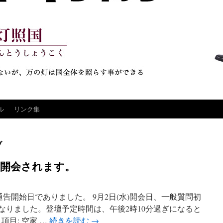
ル
リンク集
ブ
く開会されます。
告開始日でありました。 9月2日(水)開会日、一般質問初
目となりました。登壇予定時間は、午後2時10分過ぎになると
項目: 空家 …
続きを読む
→