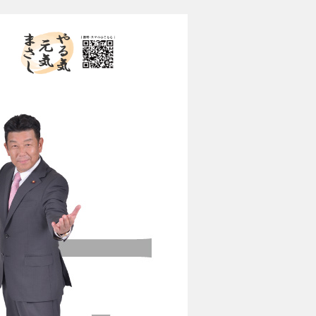
やる気 元気 まさし