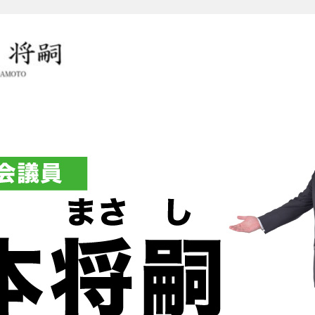
岡本将嗣（おかもとまさし）オ
グ