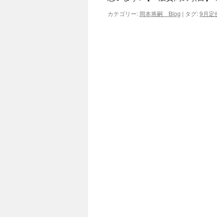
カテゴリー:
岡本将嗣 Blog
|
タグ:
9月定
キ
ッ
プ