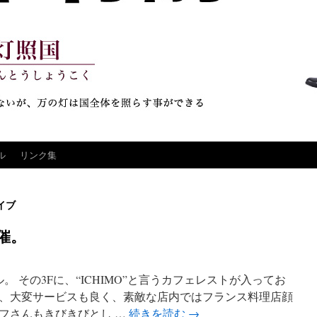
ル
リンク集
イブ
催。
。 その3Fに、“ICHIMO”と言うカフェレストが入ってお
、大変サービスも良く、素敵な店内ではフランス料理店顔
フさんもきびきびとし …
続きを読む
→