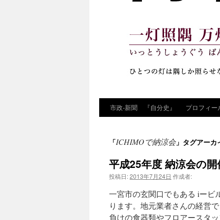
市政‐新聞 『自分史』
プロフィー
コ
ン
ICHIMOで納涼会
「
」タグアーカ
テ
平成25年度 納涼会の開
ン
投稿日:
2013年7月24日
作成者:
ツ
一宮市の玄関口でもある iービル
へ
ります。地元業者さんの経営で
負けの食器類やフロアースタッ
ス