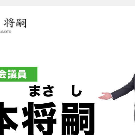
岡本将嗣（おかもとまさし）オ
グ