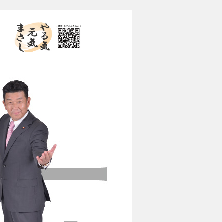
やる気 元気 まさし