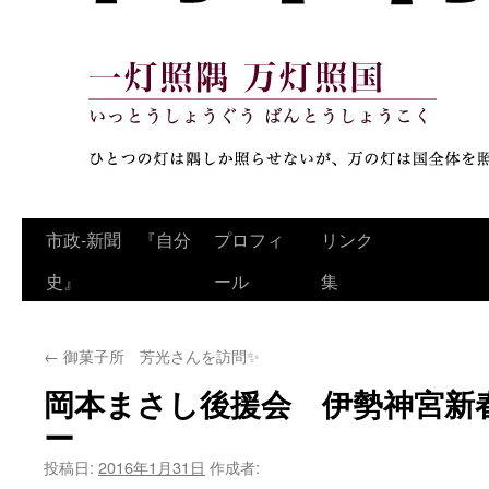
コ
市政‐新聞 『自分
プロフィ
リンク
ン
史』
ール
集
テ
←
御菓子所 芳光さんを訪問✨
ン
岡本まさし後援会 伊勢神宮新
ツ
ー
へ
投稿日:
2016年1月31日
作成者:
ス