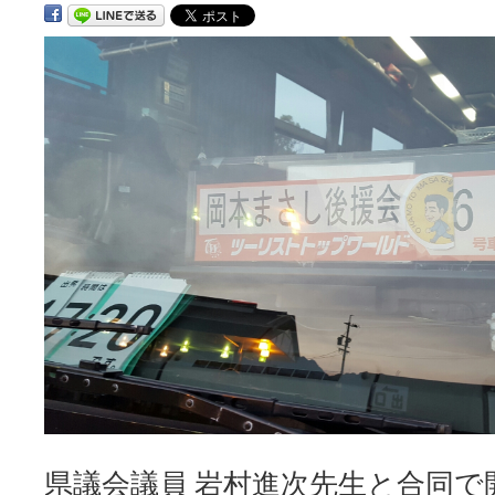
キ
ッ
プ
県議会議員 岩村進次先生と合同