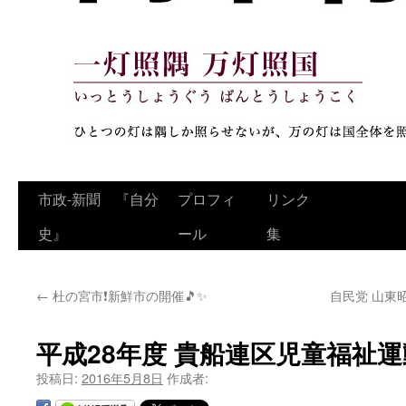
コ
市政‐新聞 『自分
プロフィ
リンク
ン
史』
ール
集
テ
←
杜の宮市❗新鮮市の開催🎵✨
自民党 山東
ン
ツ
平成28年度 貴船連区児童福祉運
へ
投稿日:
2016年5月8日
作成者:
ス