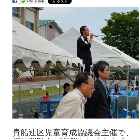
キ
ッ
プ
貴船連区児童育成協議会主催で、