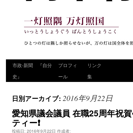
コ
市政‐新聞 『自分
プロフィ
リンク
ン
史』
ール
集
テ
2016年9月22日
日別アーカイブ:
ン
ツ
愛知県議会議員 在職25周年祝
ティー❗
へ
投稿日:
2016年9月22日
作成者:
ス