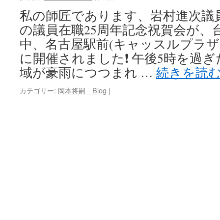
私の師匠であります、岩村進次議員
キ
の議員在職25周年記念祝賀会が、
ッ
中、名古屋駅前(キャッスルプラザ
に開催されました❗ 午後5時を過
プ
域が豪雨につつまれ …
続きを読
カテゴリー:
岡本将嗣 Blog
|