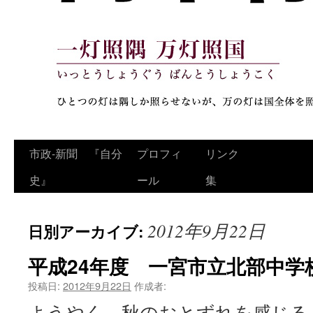
コ
市政‐新聞 『自分
プロフィ
リンク
ン
史』
ール
集
テ
2012年9月22日
日別アーカイブ:
ン
ツ
平成24年度 一宮市立北部中学
へ
投稿日:
2012年9月22日
作成者:
ようやく、秋のおとずれを感じる
ス