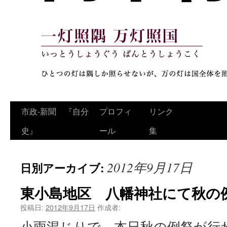
コ
市政‐新聞 『自分
プロフィ
リンク
ン
史』
ール
集
テ
2012年9月17日
日別アーカイブ:
ン
ツ
東小島地区 八幡神社にて秋の
へ
投稿日:
2012年9月17日
作成者:
小雨混じりで、本日秋の例祭が行
ス