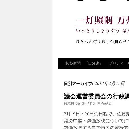
市政‐新聞 『自分史』
プロフィー
コ
ン
2013年2月21日
日別アーカイブ:
テ
議会運営委員会の行政
ン
投稿日:
2013年2月21日
作成者:
ツ
2月19日・20日の日程で、佐
へ
議の中継・録画放映について(
録画放送する事で市民の皆様方
ス