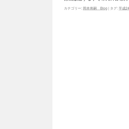
カテゴリー:
岡本将嗣 Blog
|
タグ:
平成2
キ
ッ
プ