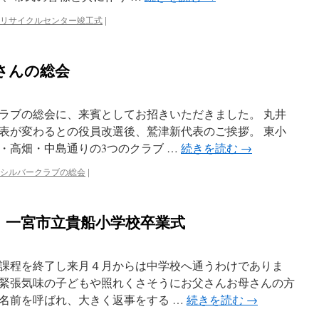
リサイクルセンター竣工式
|
さんの総会
クラブの総会に、来賓としてお招きいただきました。 丸井
表が変わるとの役員改選後、鷲津新代表のご挨拶。 東小
・高畑・中島通りの3つのクラブ …
続きを読む
→
シルバークラブの総会
|
 一宮市立貴船小学校卒業式
間の課程を終了し来月４月からは中学校へ通うわけでありま
緊張気味の子どもや照れくさそうにお父さんお母さんの方
名前を呼ばれ、大きく返事をする …
続きを読む
→