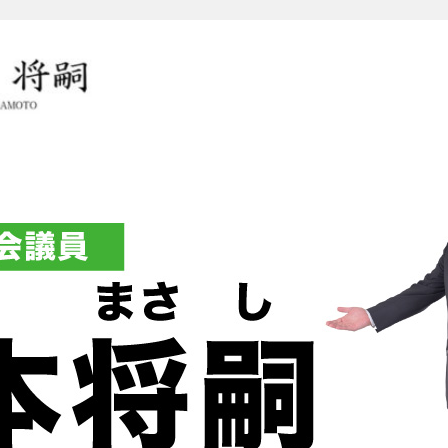
岡本将嗣（おかもとまさし）オ
グ