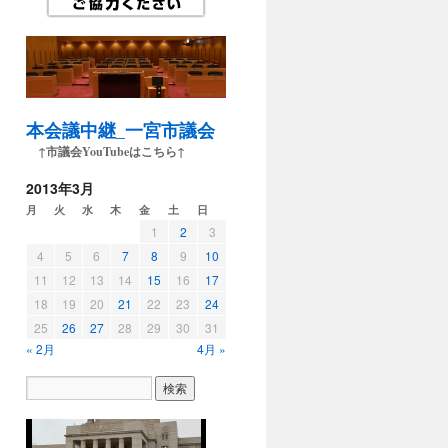
本会議中継_一宮市議会
↑市議会YouTubeはこちら↑
2013年3月
月
火
水
木
金
土
日
1
2
3
4
5
6
7
8
9
10
11
12
13
14
15
16
17
18
19
20
21
22
23
24
25
26
27
28
29
30
31
« 2月
4月 »