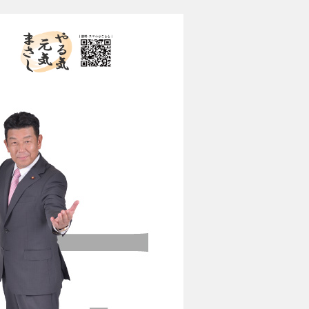
やる気 元気 まさし