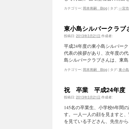
カテゴリー:
岡本将嗣 Blog
|
タグ:
一宮市
キ
ッ
東小島シルバークラブ
プ
投稿日:
2013年3月21日
作成者:
平成24年度の東小島シルバー
代表の挨拶があり、次年度の代
島シルバークラブさんは、東島
カテゴリー:
岡本将嗣 Blog
|
タグ:
東小島
祝 卒業 平成24年度
投稿日:
2013年3月21日
作成者:
145名の卒業生、小学校6年
す。一人一人の顔を見ますと、
を見ている子どさん、先生から