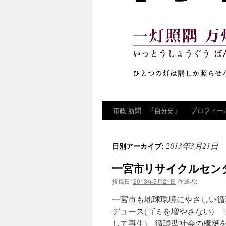
市政‐新聞 『自分史』
プロフィー
コ
ン
2013年3月21日
日別アーカイブ:
テ
一宮市リサイクルセン
ン
投稿日:
2013年3月21日
作成者:
ツ
一宮市も地球環境にやさしい循
へ
デュース(ゴミを増やさない) 
して再生)、循環型社会の構築
ス