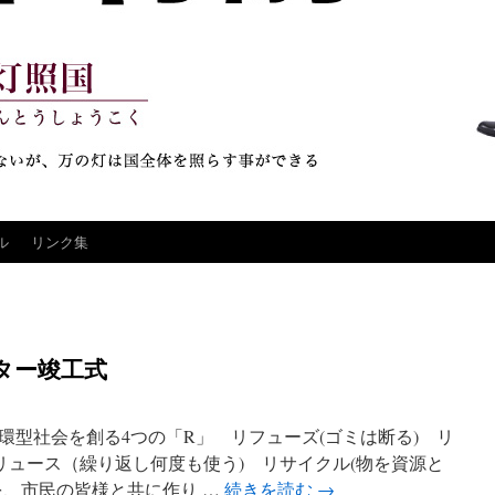
ル
リンク集
ター竣工式
環型社会を創る4つの「R」 リフューズ(ゴミは断る) リ
リュース（繰り返し何度も使う) リサイクル(物を資源と
を、市民の皆様と共に作り …
続きを読む
→