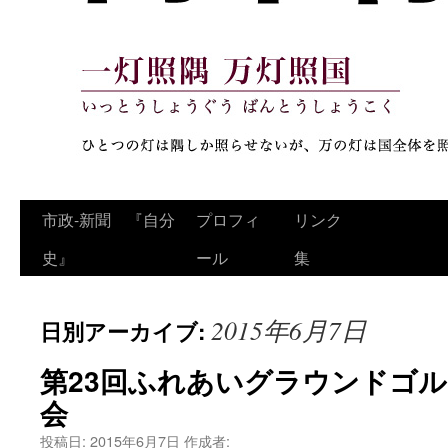
コ
市政‐新聞 『自分
プロフィ
リンク
ン
史』
ール
集
テ
2015年6月7日
日別アーカイブ:
ン
ツ
第23回ふれあいグラウンドゴル
会
へ
投稿日:
2015年6月7日
作成者:
ス