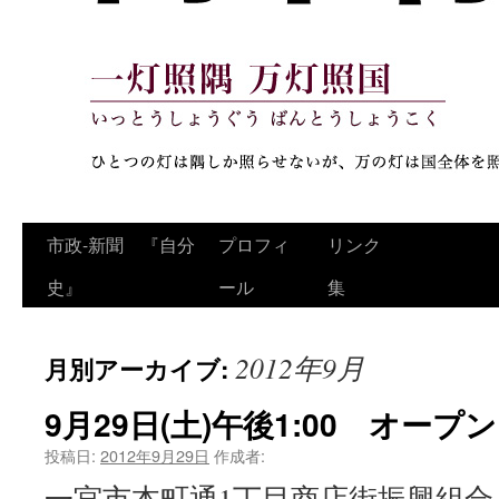
コ
市政‐新聞 『自分
プロフィ
リンク
ン
史』
ール
集
テ
2012年9月
月別アーカイブ:
ン
ツ
9月29日(土)午後1:00 オープン
へ
投稿日:
2012年9月29日
作成者:
一宮市本町通1丁目商店街振興組
ス