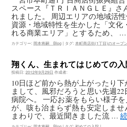
スペース『ＴＲＩＡＮＧＬＥ』さ
キ
れました。 周辺エリアの地域活
ッ
資源・地域特性を生かした「文化
れる商業エリア」とするため、 
プ
カテゴリー:
岡本将嗣 Blog
|
タグ:
本町商店街(1丁目)のオープ
翔くん、生まれてはじめての入
投稿日:
2012年9月29日
作成者:
10日ほど前から熱が上がったり
まして、風邪だろうと思い先週22
病院へ。 一応お薬をもらい様子
が、咳も治まらず熱も安定しませ
まわりで、最近聞きました流 …
カテゴリー:
岡本将嗣 Blog
|
タグ:
初めての入院
|